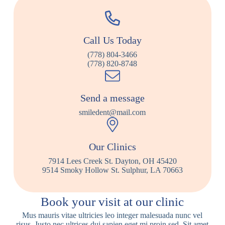
Call Us Today
(778) 804-3466
(778) 820-8748
Send a message
smiledent@mail.com
Our Clinics
7914 Lees Creek St. Dayton, OH 45420
9514 Smoky Hollow St. Sulphur, LA 70663
Book your visit at our clinic
Mus mauris vitae ultricies leo integer malesuada nunc vel
risus. Justo nec ultrices dui sapien eget mi proin sed. Sit amet